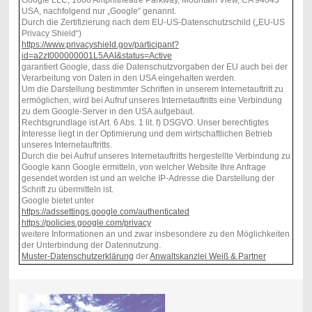
USA, nachfolgend nur „Google“ genannt.
Durch die Zertifizierung nach dem EU-US-Datenschutzschild („EU-US
Privacy Shield“)
https://www.privacyshield.gov/participant?
id=a2zt000000001L5AAI&status=Active
garantiert Google, dass die Datenschutzvorgaben der EU auch bei der
Verarbeitung von Daten in den USA eingehalten werden.
Um die Darstellung bestimmter Schriften in unserem Internetauftritt zu
ermöglichen, wird bei Aufruf unseres Internetauftritts eine Verbindung
zu dem Google-Server in den USA aufgebaut.
Rechtsgrundlage ist Art. 6 Abs. 1 lit. f) DSGVO. Unser berechtigtes
Interesse liegt in der Optimierung und dem wirtschaftlichen Betrieb
unseres Internetauftritts.
Durch die bei Aufruf unseres Internetauftritts hergestellte Verbindung zu
Google kann Google ermitteln, von welcher Website Ihre Anfrage
gesendet worden ist und an welche IP-Adresse die Darstellung der
Schrift zu übermitteln ist.
Google bietet unter
https://adssettings.google.com/authenticated
https://policies.google.com/privacy
weitere Informationen an und zwar insbesondere zu den Möglichkeiten
der Unterbindung der Datennutzung.
Muster-Datenschutzerklärung
der
Anwaltskanzlei Weiß & Partner