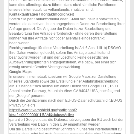
kann dies allerdings dazu führen, dass nicht sämtliche Funktionen
unseres Internetauftritts vollumfänglich nutzbar sind.
Kontaktanfragen / Kontaktmöglichkeit
Sofern Sie per Kontaktformular oder E-Mail mit uns in Kontakt treten,
werden die dabei von Ihnen angegebenen Daten zur Bearbeitung Ihrer
Anfrage genutzt. Die Angabe der Daten ist zur Bearbeitung und
Beantwortung Ihre Anfrage erforderlich - ohne deren Bereitstellung
können wir Ihre Anfrage nicht oder allenfalls eingeschränkt
beantworten.
Rechtsgrundlage für diese Verarbeitung ist Art. 6 Abs. 1 lit. b) DSGVO.
Ihre Daten werden gelöscht, sofern Ihre Anfrage abschließend
beantwortet worden ist und der Löschung keine gesetzlichen
Aufbewahrungspflichten entgegenstehen, wie bspw. bei einer sich
etwaig anschließenden Vertragsabwicklung.
Google-Maps
In unserem Internetauftritt setzen wir Google Maps zur Darstellung
unseres Standorts sowie zur Erstellung einer Anfahrtsbeschreibung
ein. Es handelt sich hierbei um einen Dienst der Google LLC, 1600
Amphitheatre Parkway, Mountain View, CA 94043 USA, nachfolgend
nur „Google“ genannt.
Durch die Zertifizierung nach dem EU-US-Datenschutzschild („EU-US
Privacy Shield“)
https://www.privacyshield.gov/participant?
id=a2zt000000001L5AAI&status=Active
garantiert Google, dass die Datenschutzvorgaben der EU auch bei der
Verarbeitung von Daten in den USA eingehalten werden.
Um die Darstellung bestimmter Schriften in unserem Internetauftritt zu
ermöglichen, wird bei Aufruf unseres Internetauftritts eine Verbindung