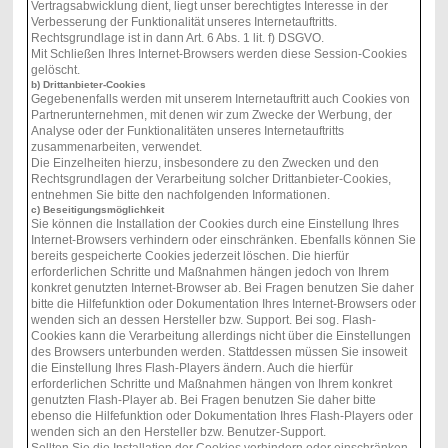
Vertragsabwicklung dient, liegt unser berechtigtes Interesse in der
Verbesserung der Funktionalität unseres Internetauftritts.
Rechtsgrundlage ist in dann Art. 6 Abs. 1 lit. f) DSGVO.
Mit Schließen Ihres Internet-Browsers werden diese Session-Cookies
gelöscht.
b) Drittanbieter-Cookies
Gegebenenfalls werden mit unserem Internetauftritt auch Cookies von
Partnerunternehmen, mit denen wir zum Zwecke der Werbung, der
Analyse oder der Funktionalitäten unseres Internetauftritts
zusammenarbeiten, verwendet.
Die Einzelheiten hierzu, insbesondere zu den Zwecken und den
Rechtsgrundlagen der Verarbeitung solcher Drittanbieter-Cookies,
entnehmen Sie bitte den nachfolgenden Informationen.
c) Beseitigungsmöglichkeit
Sie können die Installation der Cookies durch eine Einstellung Ihres
Internet-Browsers verhindern oder einschränken. Ebenfalls können Sie
bereits gespeicherte Cookies jederzeit löschen. Die hierfür
erforderlichen Schritte und Maßnahmen hängen jedoch von Ihrem
konkret genutzten Internet-Browser ab. Bei Fragen benutzen Sie daher
bitte die Hilfefunktion oder Dokumentation Ihres Internet-Browsers oder
wenden sich an dessen Hersteller bzw. Support. Bei sog. Flash-
Cookies kann die Verarbeitung allerdings nicht über die Einstellungen
des Browsers unterbunden werden. Stattdessen müssen Sie insoweit
die Einstellung Ihres Flash-Players ändern. Auch die hierfür
erforderlichen Schritte und Maßnahmen hängen von Ihrem konkret
genutzten Flash-Player ab. Bei Fragen benutzen Sie daher bitte
ebenso die Hilfefunktion oder Dokumentation Ihres Flash-Players oder
wenden sich an den Hersteller bzw. Benutzer-Support.
Sollten Sie die Installation der Cookies verhindern oder einschränken,