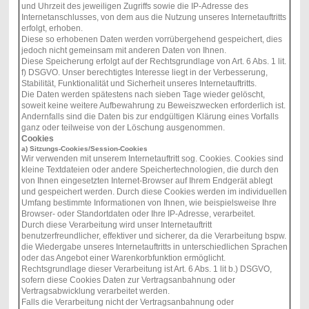
und Uhrzeit des jeweiligen Zugriffs sowie die IP-Adresse des
Internetanschlusses, von dem aus die Nutzung unseres Internetauftritts
erfolgt, erhoben.
Diese so erhobenen Daten werden vorrübergehend gespeichert, dies
jedoch nicht gemeinsam mit anderen Daten von Ihnen.
Diese Speicherung erfolgt auf der Rechtsgrundlage von Art. 6 Abs. 1 lit.
f) DSGVO. Unser berechtigtes Interesse liegt in der Verbesserung,
Stabilität, Funktionalität und Sicherheit unseres Internetauftritts.
Die Daten werden spätestens nach sieben Tage wieder gelöscht,
soweit keine weitere Aufbewahrung zu Beweiszwecken erforderlich ist.
Andernfalls sind die Daten bis zur endgültigen Klärung eines Vorfalls
ganz oder teilweise von der Löschung ausgenommen.
Cookies
a) Sitzungs-Cookies/Session-Cookies
Wir verwenden mit unserem Internetauftritt sog. Cookies. Cookies sind
kleine Textdateien oder andere Speichertechnologien, die durch den
von Ihnen eingesetzten Internet-Browser auf Ihrem Endgerät ablegt
und gespeichert werden. Durch diese Cookies werden im individuellen
Umfang bestimmte Informationen von Ihnen, wie beispielsweise Ihre
Browser- oder Standortdaten oder Ihre IP-Adresse, verarbeitet.
Durch diese Verarbeitung wird unser Internetauftritt
benutzerfreundlicher, effektiver und sicherer, da die Verarbeitung bspw.
die Wiedergabe unseres Internetauftritts in unterschiedlichen Sprachen
oder das Angebot einer Warenkorbfunktion ermöglicht.
Rechtsgrundlage dieser Verarbeitung ist Art. 6 Abs. 1 lit b.) DSGVO,
sofern diese Cookies Daten zur Vertragsanbahnung oder
Vertragsabwicklung verarbeitet werden.
Falls die Verarbeitung nicht der Vertragsanbahnung oder