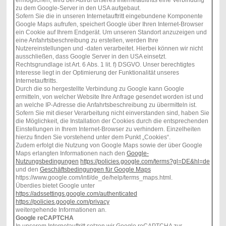
zu dem Google-Server in den USA aufgebaut.
Sofern Sie die in unseren Internetauftritt eingebundene Komponente
Google Maps aufrufen, speichert Google über Ihren Internet-Browser
ein Cookie auf Ihrem Endgerät. Um unseren Standort anzuzeigen und
eine Anfahrtsbeschreibung zu erstellen, werden Ihre
Nutzereinstellungen und -daten verarbeitet. Hierbei können wir nicht
ausschließen, dass Google Server in den USA einsetzt.
Rechtsgrundlage ist Art. 6 Abs. 1 lit. f) DSGVO. Unser berechtigtes
Interesse liegt in der Optimierung der Funktionalität unseres
Internetauftritts.
Durch die so hergestellte Verbindung zu Google kann Google
ermitteln, von welcher Website Ihre Anfrage gesendet worden ist und
an welche IP-Adresse die Anfahrtsbeschreibung zu übermitteln ist.
Sofern Sie mit dieser Verarbeitung nicht einverstanden sind, haben Sie
die Möglichkeit, die Installation der Cookies durch die entsprechenden
Einstellungen in Ihrem Internet-Browser zu verhindern. Einzelheiten
hierzu finden Sie vorstehend unter dem Punkt „Cookies“.
Zudem erfolgt die Nutzung von Google Maps sowie der über Google
Maps erlangten Informationen nach den
Google-
Nutzungsbedingungen
https://policies.google.com/terms?gl=DE&hl=de
und den
Geschäftsbedingungen für Google Maps
https://www.google.com/intl/de_de/help/terms_maps.html.
Überdies bietet Google unter
https://adssettings.google.com/authenticated
https://policies.google.com/privacy
weitergehende Informationen an.
Google reCAPTCHA
In unserem Internetauftritt setzen wir Google reCAPTCHA zur