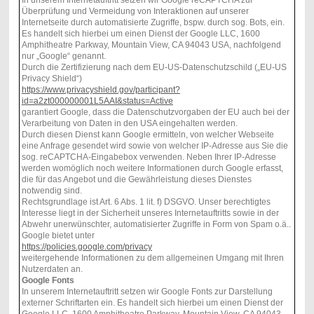
Überprüfung und Vermeidung von Interaktionen auf unserer
Internetseite durch automatisierte Zugriffe, bspw. durch sog. Bots, ein.
Es handelt sich hierbei um einen Dienst der Google LLC, 1600
Amphitheatre Parkway, Mountain View, CA 94043 USA, nachfolgend
nur „Google“ genannt.
Durch die Zertifizierung nach dem EU-US-Datenschutzschild („EU-US
Privacy Shield“)
https://www.privacyshield.gov/participant?
id=a2zt000000001L5AAI&status=Active
garantiert Google, dass die Datenschutzvorgaben der EU auch bei der
Verarbeitung von Daten in den USA eingehalten werden.
Durch diesen Dienst kann Google ermitteln, von welcher Webseite
eine Anfrage gesendet wird sowie von welcher IP-Adresse aus Sie die
sog. reCAPTCHA-Eingabebox verwenden. Neben Ihrer IP-Adresse
werden womöglich noch weitere Informationen durch Google erfasst,
die für das Angebot und die Gewährleistung dieses Dienstes
notwendig sind.
Rechtsgrundlage ist Art. 6 Abs. 1 lit. f) DSGVO. Unser berechtigtes
Interesse liegt in der Sicherheit unseres Internetauftritts sowie in der
Abwehr unerwünschter, automatisierter Zugriffe in Form von Spam o.ä..
Google bietet unter
https://policies.google.com/privacy
weitergehende Informationen zu dem allgemeinen Umgang mit Ihren
Nutzerdaten an.
Google Fonts
In unserem Internetauftritt setzen wir Google Fonts zur Darstellung
externer Schriftarten ein. Es handelt sich hierbei um einen Dienst der
Google LLC, 1600 Amphitheatre Parkway, Mountain View, CA 94043