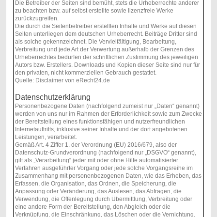
Die Betreiber der Seiten sind bemüht, stets die Urheberrechte anderer
zu beachten bzw. auf selbst erstellte sowie lizenzfreie Werke
zurückzugreifen.
Die durch die Seitenbetreiber erstellten Inhalte und Werke auf diesen
Seiten unterliegen dem deutschen Urheberrecht. Beiträge Dritter sind
als solche gekennzeichnet. Die Vervielfältigung, Bearbeitung,
Verbreitung und jede Art der Verwertung außerhalb der Grenzen des
Urheberrechtes bedürfen der schriftlichen Zustimmung des jeweiligen
Autors bzw. Erstellers. Downloads und Kopien dieser Seite sind nur für
den privaten, nicht kommerziellen Gebrauch gestattet.
Quelle: Disclaimer von eRecht24.de
Datenschutzerklärung
Personenbezogene Daten (nachfolgend zumeist nur „Daten“ genannt)
werden von uns nur im Rahmen der Erforderlichkeit sowie zum Zwecke
der Bereitstellung eines funktionsfähigen und nutzerfreundlichen
Internetauftritts, inklusive seiner Inhalte und der dort angebotenen
Leistungen, verarbeitet.
Gemäß Art. 4 Ziffer 1. der Verordnung (EU) 2016/679, also der
Datenschutz-Grundverordnung (nachfolgend nur „DSGVO“ genannt),
gilt als „Verarbeitung“ jeder mit oder ohne Hilfe automatisierter
Verfahren ausgeführter Vorgang oder jede solche Vorgangsreihe im
Zusammenhang mit personenbezogenen Daten, wie das Erheben, das
Erfassen, die Organisation, das Ordnen, die Speicherung, die
Anpassung oder Veränderung, das Auslesen, das Abfragen, die
Verwendung, die Offenlegung durch Übermittlung, Verbreitung oder
eine andere Form der Bereitstellung, den Abgleich oder die
Verknüpfung, die Einschränkung, das Löschen oder die Vernichtung.